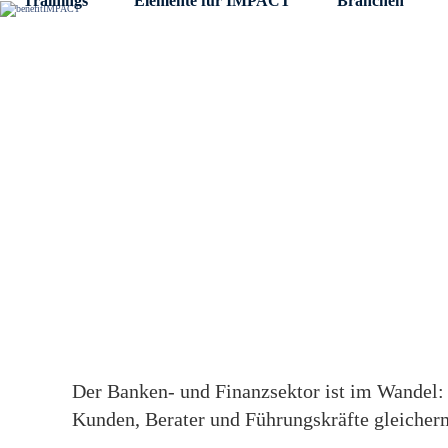
Trainings
Elemente für IMPACT
Branchen
Skip
to
content
Kompetenzzentrum Banking & Finance
Wandel im
Banken- und Fina
souverän meister
Der Banken- und Finanzsektor ist im Wandel:
Kunden, Berater und Führungskräfte gleicher