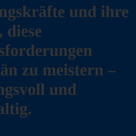
gskräfte und ihre
 diese
sforderungen
än zu meistern –
gsvoll und
ltig.