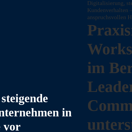
Digitalisierung, 
Kundenverhalten 
anspruchsvollen H
Praxis
Works
im Ber
Leade
steigende
Commu
Unternehmen in
unters
 vor