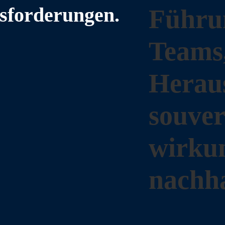
sforderungen.
Führun
Teams,
Herau
souver
wirkun
nachha