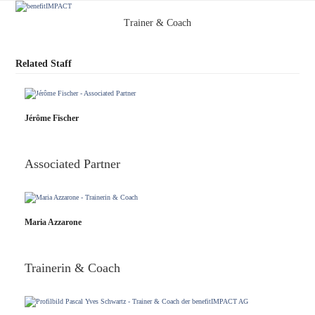
Skip
Open
Close
to
Trainer & Coach
content
mobile
mobile
menu
menu
Related Staff
Jérôme Fischer
Associated Partner
Maria Azzarone
Trainerin & Coach