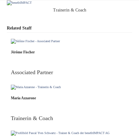
Skip
Open
Close
to
Trainerin & Coach
content
mobile
mobile
menu
menu
Related Staff
Jérôme Fischer
Associated Partner
Maria Azzarone
Trainerin & Coach