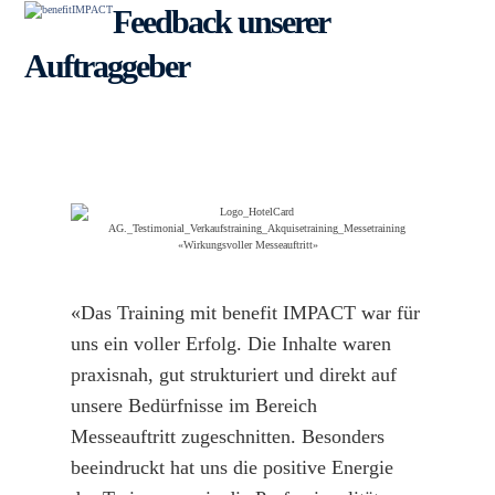
Skip
Open
Close
Feedback unserer
to
content
mobile
mobile
Auftraggeber
menu
menu
«Das Training mit benefit IMPACT war für
uns ein voller Erfolg. Die Inhalte waren
praxisnah, gut strukturiert und direkt auf
unsere Bedürfnisse im Bereich
Messeauftritt zugeschnitten. Besonders
beeindruckt hat uns die positive Energie