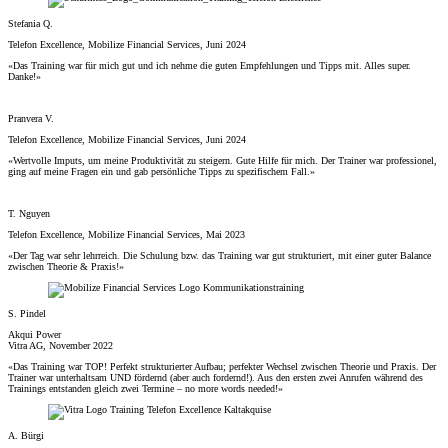
Stefania Q.
Telefon Excellence, Mobilize Financial Services, Juni 2024
«Das Training war für mich gut und ich nehme die guten Empfehlungen und Tipps mit. Alles super.
Danke!»
Pranvera V.
Telefon Excellence, Mobilize Financial Services, Juni 2024
«Wertvolle Imputs, um meine Produktivität zu steigern. Gute Hilfe für mich. Der Trainer war professionel,
ging auf meine Fragen ein und gab persönliche Tipps zu spezifischem Fall.»
T. Nguyen
Telefon Excellence, Mobilize Financial Services, Mai 2023
«Der Tag war sehr lehrreich. Die Schulung bzw. das Training war gut strukturiert, mit einer guter Balance
zwischen Theorie & Praxis!»
S. Pindel
Akqui Power
Vitra AG, November 2022
«Das Training war TOP! Perfekt strukturierter Aufbau; perfekter Wechsel zwischen Theorie und Praxis. Der
Trainer war unterhaltsam UND fördernd (aber auch fordernd!). Aus den ersten zwei Anrufen während des
Trainings entstanden gleich zwei Termine – no more words needed!»
A. Bürgi