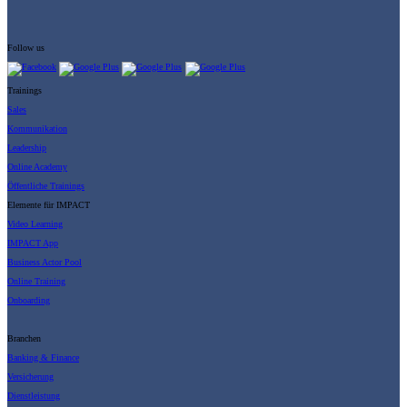
Follow us
Trainings
Sales
Kommunikation
Leadership
Online Academy
Öffentliche Trainings
Elemente für IMPACT
Video Learning
IMPACT App
Business Actor Pool
Online Training
Onboarding
Branchen
Banking & Finance
Versicherung
Dienstleistung