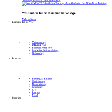
Trainings Übersicht
Online Academy
Öffentliche Trainings
Was sind Sie für ein Kommunikationstyp?
Mehr erfahren
Elemente für IMPACT
Videolearning
IMPACT App
Business Actor Pool
Interactive Onlinetrainings
Onboarding
Branchen
Banking & Finance
Versicherung
Dienstleistung
Gesundheit
ICT
Energie
Retail
Über uns