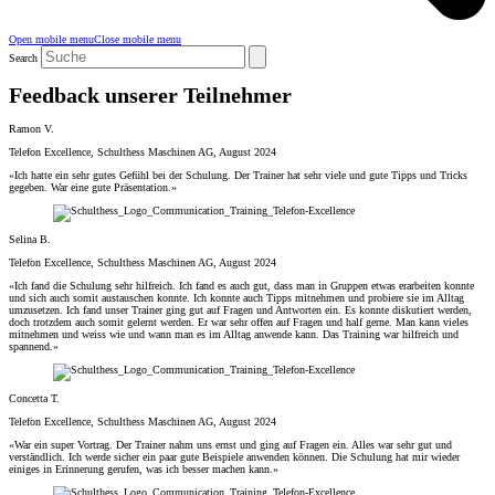
Open mobile menu
Close mobile menu
Search
Feedback unserer Teilnehmer
Ramon V.
Telefon Excellence, Schulthess Maschinen AG, August 2024
«Ich hatte ein sehr gutes Gefühl bei der Schulung. Der Trainer hat sehr viele und gute Tipps und Tricks
gegeben. War eine gute Präsentation.»
Selina B.
Telefon Excellence, Schulthess Maschinen AG, August 2024
«Ich fand die Schulung sehr hilfreich. Ich fand es auch gut, dass man in Gruppen etwas erarbeiten konnte
und sich auch somit austauschen konnte. Ich konnte auch Tipps mitnehmen und probiere sie im Alltag
umzusetzen. Ich fand unser Trainer ging gut auf Fragen und Antworten ein. Es konnte diskutiert werden,
doch trotzdem auch somit gelernt werden. Er war sehr offen auf Fragen und half gerne. Man kann vieles
mitnehmen und weiss wie und wann man es im Alltag anwende kann. Das Training war hilfreich und
spannend.»
Concetta T.
Telefon Excellence, Schulthess Maschinen AG, August 2024
«War ein super Vortrag. Der Trainer nahm uns ernst und ging auf Fragen ein. Alles war sehr gut und
verständlich. Ich werde sicher ein paar gute Beispiele anwenden können. Die Schulung hat mir wieder
einiges in Erinnerung gerufen, was ich besser machen kann.»