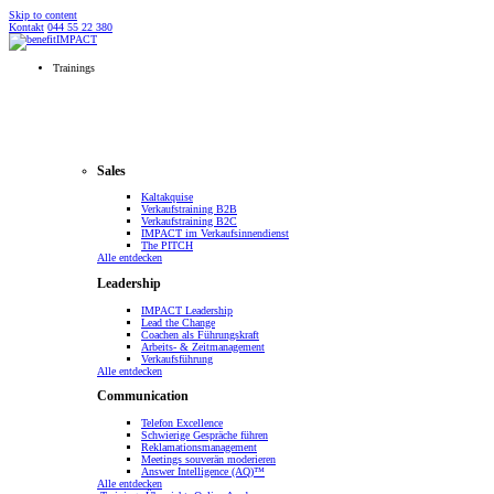
Skip to content
Kontakt
044 55 22 380
Trainings
Sales
Kaltakquise
Verkaufstraining B2B
Verkaufstraining B2C
IMPACT im Verkaufsinnendienst
The PITCH
Alle entdecken
Leadership
IMPACT Leadership
Lead the Change
Coachen als Führungskraft
Arbeits- & Zeitmanagement
Verkaufsführung
Alle entdecken
Communication
Telefon Excellence
Schwierige Gespräche führen
Reklamationsmanagement
Meetings souverän moderieren
Answer Intelligence (AQ)™
Alle entdecken