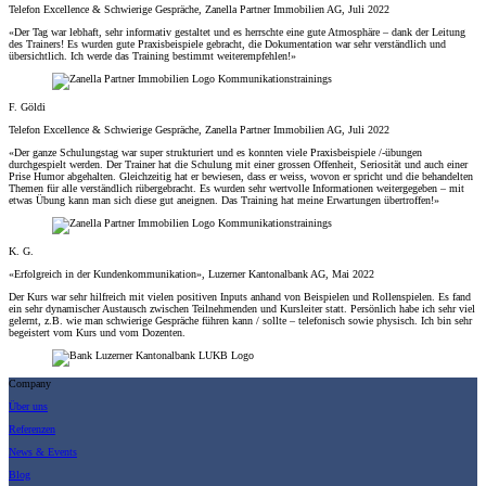
Telefon Excellence & Schwierige Gespräche, Zanella Partner Immobilien AG, Juli 2022
«Der Tag war lebhaft, sehr informativ gestaltet und es herrschte eine gute Atmosphäre – dank der Leitung
des Trainers! Es wurden gute Praxisbeispiele gebracht, die Dokumentation war sehr verständlich und
übersichtlich. Ich werde das Training bestimmt weiterempfehlen!»
F. Göldi
Telefon Excellence & Schwierige Gespräche, Zanella Partner Immobilien AG, Juli 2022
«Der ganze Schulungstag war super strukturiert und es konnten viele Praxisbeispiele /-übungen
durchgespielt werden. Der Trainer hat die Schulung mit einer grossen Offenheit, Seriosität und auch einer
Prise Humor abgehalten. Gleichzeitig hat er bewiesen, dass er weiss, wovon er spricht und die behandelten
Themen für alle verständlich rübergebracht. Es wurden sehr wertvolle Informationen weitergegeben – mit
etwas Übung kann man sich diese gut aneignen. Das Training hat meine Erwartungen übertroffen!»
K. G.
«Erfolgreich in der Kundenkommunikation», Luzerner Kantonalbank AG, Mai 2022
Der Kurs war sehr hilfreich mit vielen positiven Inputs anhand von Beispielen und Rollenspielen. Es fand
ein sehr dynamischer Austausch zwischen Teilnehmenden und Kursleiter statt. Persönlich habe ich sehr viel
gelernt, z.B. wie man schwierige Gespräche führen kann / sollte – telefonisch sowie physisch. Ich bin sehr
begeistert vom Kurs und vom Dozenten.
Company
Über uns
Referenzen
News & Events
Blog