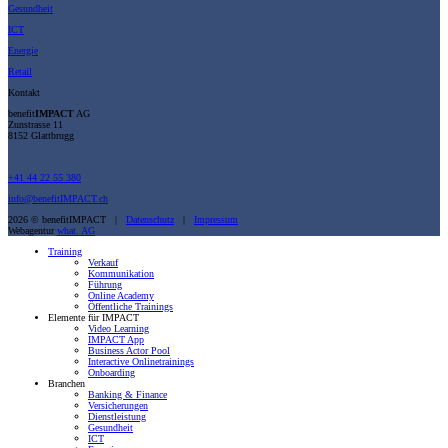
Gesundheit
ICT
Energie
Retail
Kontakt
benefit
IMPACT
AG
Zunstrasse 11
8152 Glattbrugg
+41 44 22 55 380
info@benefitIMPACT.ch
2026 © benefitIMPACT |
Datenschutz
|
Impressum
Webagentur
what. AG
Training
Verkauf
Kommunikation
Führung
Online Academy
Öffentliche Trainings
Elemente für IMPACT
Video Learning
IMPACT App
Business Actor Pool
Interactive Onlinetrainings
Onboarding
Branchen
Banking & Finance
Versicherungen
Dienstleistung
Gesundheit
ICT