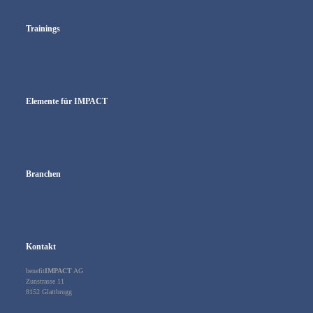
Trainings
Elemente für IMPACT
Branchen
Kontakt
benefit
IMPACT
AG
Zunstrasse 11
8152 Glattbrugg