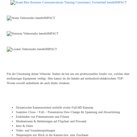
Für die Umsetzung deiner Wünsche findest du bei uns ein professionelles Studio vor, welches über
erstklassiges Equipment verfügt. Hier kannst du die Inhalte auf methodisch-didaktischem TOP-
Niveau sowohl aufnehmen als auch direkt streamen.
Dynamischer Kamerawechsel mithilfe zweier Full-HD Kameras
Seamless Close- / Full- / Presentation-View Change für Spannung und Abwechslung
Einblenden von Präsentationen und Filmen
Moderationen & Herleitungen auf Flipchart und Pinwand
Intro & Outro
Video- und Soundeinspielungen
Teleprompter mit Blick in die Kamera bzw. zum Zuschauer