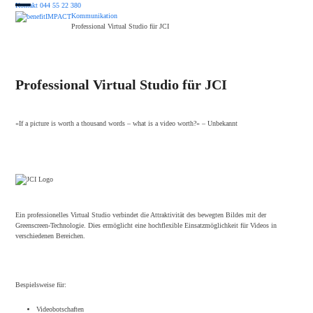
Skip
Kontakt
044 55 22 380
to
Kommunikation
Open
Close
content
Professional Virtual Studio für JCI
mobile
mobile
menu
menu
Professional Virtual Studio für JCI
«If a picture is worth a thousand words – what is a video worth?» – Unbekannt
Ein professionelles Virtual Studio verbindet die Attraktivität des bewegten Bildes mit der
Greenscreen-Technologie. Dies ermöglicht eine hochflexible Einsatzmöglichkeit für Videos in
verschiedenen Bereichen.
Bespielsweise für:
Videobotschaften