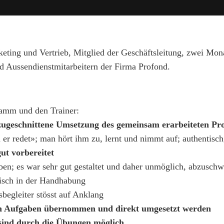
keting und Vertrieb, Mitglied der Geschäftsleitung, zwei M
 Aussendienstmitarbeitern der Firma Profond.
amm und den Trainer:
 zugeschnittene Umsetzung des gemeinsam erarbeiteten P
er redet»; man hört ihm zu, lernt und nimmt auf; authentisch,
ut vorbereitet
n; es war sehr gut gestaltet und daher unmöglich, abzuschw
tisch in der Handhabung
sbegleiter stösst auf Anklang
chen Aufgaben übernommen und direkt umgesetzt werden
sind durch die Übungen möglich