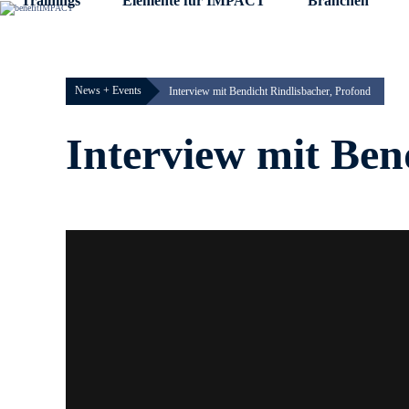
Trainings
Elemente für IMPACT
Branchen
Skip
to
content
News + Events
Interview mit Bendicht Rindlisbacher, Profond
Interview mit Ben