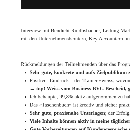
Interview mit Bendicht Rindlisbacher, Leitung Mar
mit den Unternehmensberatern, Key Accountern und
Rückmeldungen der Teilnehmenden über das Progr
Sehr gute, konkrete und aufs Zielpublikum
Positiver Eindruck – der Trainer «weiss, wovon 
→ top! Weiss vom Business BVG Bescheid, g
Ich behaupte, 99,8% aktiv aufgenommen zu habe
Das «Taschenbuch» ist kreativ und sicher prak
Sehr gute, praxisnahe Unterlagen
; der Erfolg
Viele Inhalte können aktiv in meine tägli
Gute Vorbereitungen auf Kundengespräche 