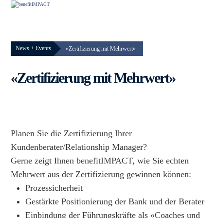
Skip
Open
Close
to
content
mobile
mobile
menu
menu
News + Events
«Zertifizierung mit Mehrwert»
«Zertifizierung mit Mehrwert»
Planen Sie die Zertifizierung Ihrer
Kundenberater/Relationship Manager?
Gerne zeigt Ihnen benefitIMPACT, wie Sie echten
Mehrwert aus der Zertifizierung gewinnen können:
Prozessicherheit
Gestärkte Positionierung der Bank und der Berater
Einbindung der Führungskräfte als «Coaches und