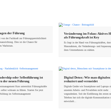
agen der Führung
Veränderung im Fokus: Aktives 
als Führungskraft ist Key
t von der Fachkraft zur Führungspersönlichkeit
euausrichtung. Dies ist die Chance für
Es liegt in der Hand von Führungskräften, durc
hes Wachstum.
Massnahmen, die Veränderungs- und Anpassung
ihres Unternehmens zu stärken.
adership oder Selbstführung ist
Digital Detox: Wie man digitalen 
rn der neuen Führung
reduziert und vermeidet
bstmanagement Kurs unterstützt Führungskräfte
Digitale Geräte wie Smartphone und Laptops s
h selbst wirksam zu führen. Starten Sie jetzt
unserem Arbeits- und Privatleben nicht mehr
erbildung im Selbstmanagement
wegzudenken. Seit der Einführung des ersten 
Telefons hat sich die digitale Kommunikation r
entwickelt...