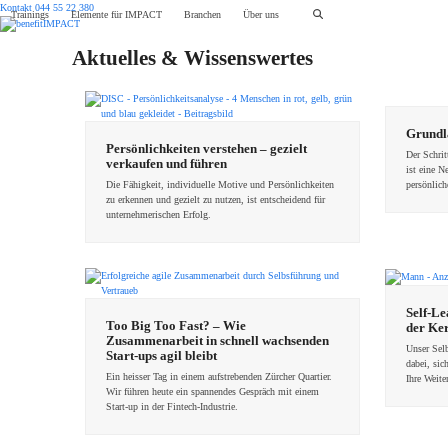
Skip
Kontakt
044 55 22 380
Trainings
Elemente für IMPACT
Branchen
Über uns
to
content
Aktuelles & Wissenswertes
Grundl
Persönlichkeiten verstehen – gezielt
Der Schrit
verkaufen und führen
ist eine N
Die Fähigkeit, individuelle Motive und Persönlichkeiten
persönlic
zu erkennen und gezielt zu nutzen, ist entscheidend für
unternehmerischen Erfolg.
Self-Le
Too Big Too Fast? – Wie
der Ke
Zusammenarbeit in schnell wachsenden
Unser Sel
Start-ups agil bleibt
dabei, sic
Ein heisser Tag in einem aufstrebenden Zürcher Quartier.
Ihre Weit
Wir führen heute ein spannendes Gespräch mit einem
Start-up in der Fintech-Industrie.