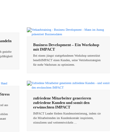
Handeln
Business Development – Ein Workshop
mit IMPACT
h gezielte
Bei einem jüngst stattgefundenen Workshop unterstützt
sfähigkeit
benefitIMPACT einen Kunden, seine Vertriebsstrategien
für mehr Wachstum zu optimieren.
Stress
zufriedene Mitarbeiter generieren
zufriedene Kunden und somit den
ind aus
erwünschten IMPACT
IMPACT Leader fördern Kundenorientierung, indem sie
mobilen
die Mitarbeitenden im Kundenkontakt inspirieren,
asant
stimulieren und weiterentwickeln ...