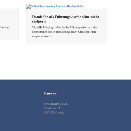
Damit Sie als Führungskraft online nicht
stolpern
cher und
Virtuelle Meetings haben in der Führungsarbeit mit dem
Fortschreiten der Digitalisierung einen wichtigen Platz
eingenommen ...
Kontakt
benefit
IMPACT
AG
Zunstrasse 11
8152 Glattbrugg