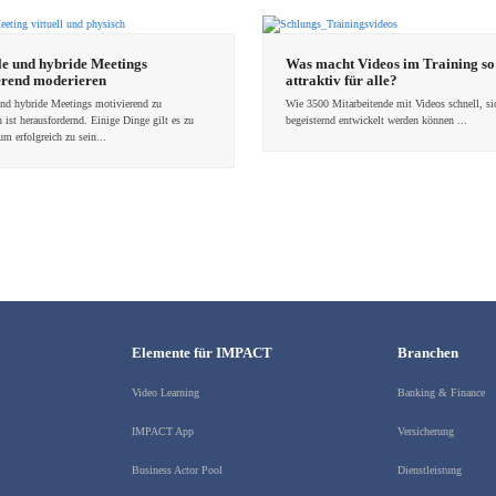
le und hybride Meetings
Was macht Videos im Training so
erend moderieren
attraktiv für alle?
und hybride Meetings motivierend zu
Wie 3500 Mitarbeitende mit Videos schnell, si
 ist herausfordernd. Einige Dinge gilt es zu
begeisternd entwickelt werden können ...
um erfolgreich zu sein...
Elemente für IMPACT
Branchen
Video Learning
Banking & Finance
IMPACT App
Versicherung
Business Actor Pool
Dienstleistung